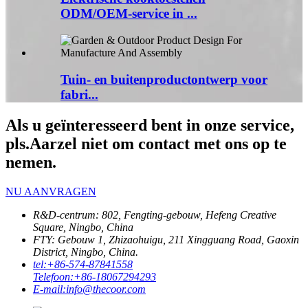
ODM/OEM-service in ...
Tuin- en buitenproductontwerp voor
fabri...
Als u geïnteresseerd bent in onze service,
pls.Aarzel niet om contact met ons op te
nemen.
NU AANVRAGEN
R&D-centrum: 802, Fengting-gebouw, Hefeng Creative
Square, Ningbo, China
FTY: Gebouw 1, Zhizaohuigu, 211 Xingguang Road, Gaoxin
District, Ningbo, China.
tel:
+86-574-87841558
Telefoon:
+86-18067294293
E-mail:
info@thecoor.com