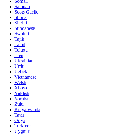
Somali
Samoan
Scots Gaelic
Shona
Sindhi
Sundanese
Swahili
Tajik
Tamil
Telugu
Thai
Ukrainian
Urdu
Uzbek
Vietnamese
Welsh
Xhosa
Yiddish
Yoruba
Zulu
Kinyarwanda
Tatar
Oriya
Turkmen
Uyghur