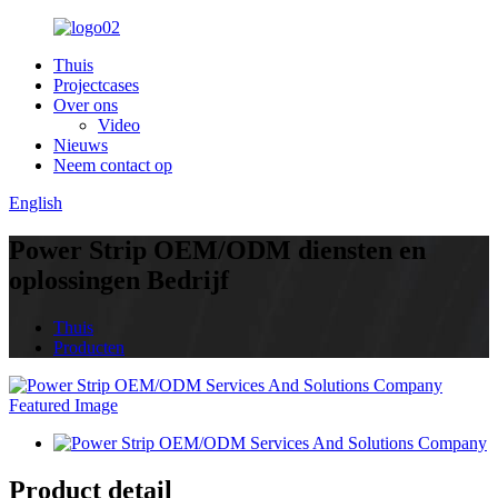
Thuis
Projectcases
Over ons
Video
Nieuws
Neem contact op
English
Power Strip OEM/ODM diensten en
oplossingen Bedrijf
Thuis
Producten
Product detail